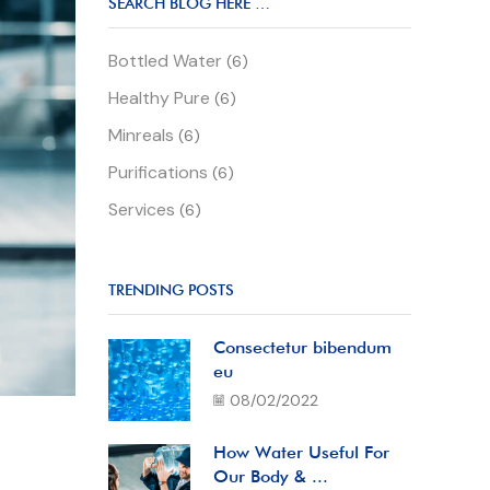
SEARCH BLOG HERE …
Bottled Water
(6)
Healthy Pure
(6)
Minreals
(6)
Purifications
(6)
Services
(6)
TRENDING POSTS
Consectetur bibendum
eu
08/02/2022
How Water Useful For
Our Body & ...