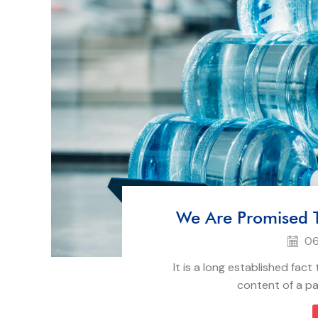
We Are Promised T
06
It is a long established fact
content of a pag