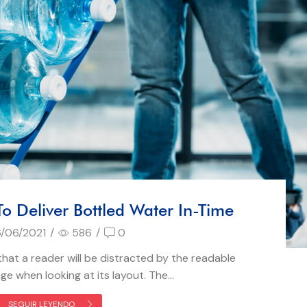
o Deliver Bottled Water In-Time
/06/2021
/
586
/
0
 that a reader will be distracted by the readable
e when looking at its layout. The...
SEGUIR LEYENDO