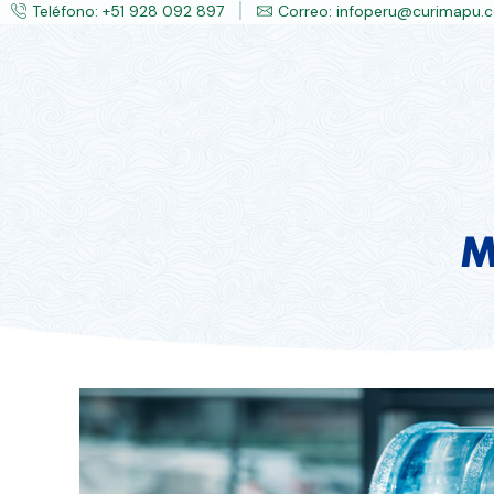
Teléfono: +51 928 092 897
Correo: infoperu@curimapu.
M