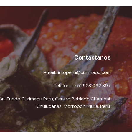
Contáctanos
E-mail:
infoperu@curimapu.com
Teléfono:
+51 928 092 897
ón: Fundo Curimapu Perú, Centro Poblado Charanal,
Chulucanas, Morropon, Piura, Perú.